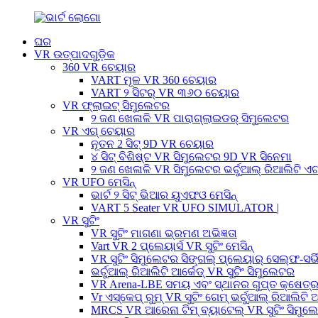
ଘର
VR ଉତ୍ପାଦଗୁଡ଼ିକ
360 VR ଚେୟାର
VART ମୂଳ VR 360 ଚେୟାର
VART ୨ ସିଟର୍ VR ୩୬୦ ଚେୟାର
VR ଫ୍ଲାଇଟ୍ ସିମୁଲେଟର
୨ ଜଣ ଖେଳାଳି VR ପାରାଗ୍ଲାଇଡର୍ ସିମୁଲେଟର
VR ଏଗ୍ ଚେୟାର
ନୂତନ 2 ସିଟ୍ 9D VR ଚେୟାର
୪ ସିଟ୍ ବିଶିଷ୍ଟ VR ସିମୁଲେଟର 9D VR ସିନେମା
୨ ଜଣ ଖେଳାଳି VR ସିମୁଲେଟର ଭର୍ଚୁଆଲ୍ ରିଆଲିଟି ଏ
VR UFO ମେସିନ୍
ଭାର୍ଟ ୨ ସିଟ୍ ଭିଆର ୟୁଏଫଓ ମେସିନ୍
VART 5 Seater VR UFO SIMULATOR |
VR ସୁଟିଂ
VR ସୁଟିଂ ମାଗଣା ଭ୍ରମଣ ଅଭିଜ୍ଞତା
Vart VR 2 ପ୍ଲେୟାର୍ସ VR ସୁଟିଂ ମେସିନ୍
VR ସୁଟିଂ ସିମୁଲେଟର ସିଙ୍ଗଲ୍ ପ୍ଲେୟାର୍ ସେଲ୍ଫ-ସର୍ଭି
ଭର୍ଚୁଆଲ୍ ରିଆଲିଟି ଆର୍କେଡ୍ VR ସୁଟିଂ ସିମୁଲେଟର
VR Arena-LBE ସମୟ ଏବଂ ସ୍ଥାନର ଗୁପ୍ତ କ୍ଷେତ୍
Vr ଏସ୍କେପ୍ ରୁମ୍ VR ସୁଟିଂ ଗେମ୍ ଭର୍ଚୁଆଲ୍ ରିଆଲିଟି ଆ
MRCS VR ଆରେନା ଟିମ୍ ବ୍ୟାଟେଲ୍ VR ସୁଟିଂ ସିମୁଲ