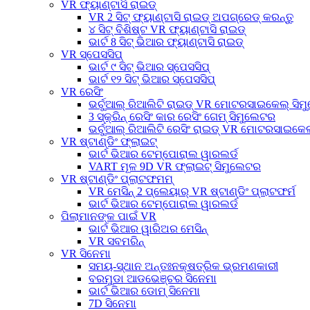
VR ଫ୍ୟାଣ୍ଟାସି ରାଇଡ୍
VR 2 ସିଟ୍ ଫ୍ୟାଣ୍ଟାସି ରାଇଡ୍ ଅପଗ୍ରେଡ୍ କରନ୍ତୁ
୪ ସିଟ୍ ବିଶିଷ୍ଟ VR ଫ୍ୟାଣ୍ଟାସି ରାଇଡ୍
ଭାର୍ଟ 8 ସିଟ୍ ଭିଆର ଫ୍ୟାଣ୍ଟାସି ରାଇଡ୍
VR ସ୍ପେସସିପ୍
ଭାର୍ଟ ୯ ସିଟ୍ ଭିଆର ସ୍ପେସସିପ୍
ଭାର୍ଟ ୧୨ ସିଟ୍ ଭିଆର ସ୍ପେସସିପ୍
VR ରେସିଂ
ଭର୍ଚୁଆଲ୍ ରିଆଲିଟି ରାଇଡ୍ VR ମୋଟରସାଇକେଲ୍ ସି
3 ସ୍କ୍ରିନ୍ ରେସିଂ କାର ରେସିଂ ଗେମ୍ ସିମୁଲେଟର
ଭର୍ଚୁଆଲ୍ ରିଆଲିଟି ରେସିଂ ରାଇଡ୍ VR ମୋଟରସାଇକେଲ
VR ଷ୍ଟାଣ୍ଡିଂ ଫ୍ଲାଇଟ୍
ଭାର୍ଟ ଭିଆର ଟେମ୍ପୋରାଲ ୱାରଲର୍ଡ
VART ମୂଳ 9D VR ଫ୍ଲାଇଟ୍ ସିମୁଲେଟର
VR ଷ୍ଟାଣ୍ଡିଂ ପ୍ଲାଟଫମମ୍
VR ମେସିନ୍ 2 ପ୍ଲେୟାର୍ VR ଷ୍ଟାଣ୍ଡିଂ ପ୍ଲାଟଫର୍ମ
ଭାର୍ଟ ଭିଆର ଟେମ୍ପୋରାଲ ୱାରଲର୍ଡ
ପିଲାମାନଙ୍କ ପାଇଁ VR
ଭାର୍ଟ ଭିଆର ୱାରିଅର ମେସିନ୍
VR ସବମରିନ୍
VR ସିନେମା
ସମୟ-ସ୍ଥାନ ଅନ୍ତଃନକ୍ଷତ୍ରିକ ଭ୍ରମଣକାରୀ
ବରମୁଡା ଆଡଭେଞ୍ଚର ସିନେମା
ଭାର୍ଟ ଭିଆର ଡୋମ୍ ସିନେମା
7D ସିନେମା