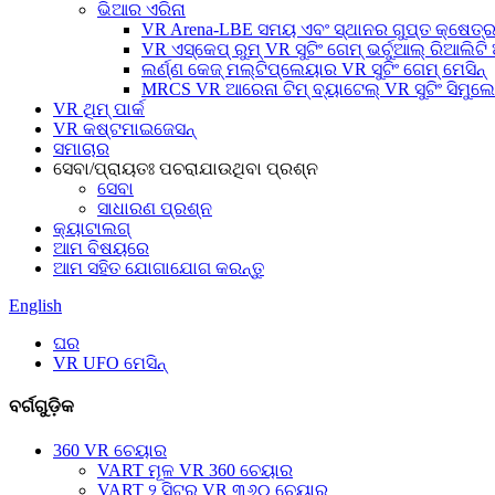
ଭିଆର ଏରିନା
VR Arena-LBE ସମୟ ଏବଂ ସ୍ଥାନର ଗୁପ୍ତ କ୍ଷେତ୍
VR ଏସ୍କେପ୍ ରୁମ୍ VR ସୁଟିଂ ଗେମ୍ ଭର୍ଚୁଆଲ୍ ରିଆଲିଟି 
ଲର୍ଣ୍ଣ କେଜ୍ ମଲ୍ଟିପ୍ଲେୟାର VR ସୁଟିଂ ଗେମ୍ ମେସିନ୍
MRCS VR ଆରେନା ଟିମ୍ ବ୍ୟାଟେଲ୍ VR ସୁଟିଂ ସିମୁଲ
VR ଥିମ୍ ପାର୍କ
VR କଷ୍ଟମାଇଜେସନ୍
ସମାଚାର
ସେବା/ପ୍ରାୟତଃ ପଚରାଯାଉଥିବା ପ୍ରଶ୍ନ
ସେବା
ସାଧାରଣ ପ୍ରଶ୍ନ
କ୍ୟାଟାଲଗ୍
ଆମ ବିଷୟରେ
ଆମ ସହିତ ଯୋଗାଯୋଗ କରନ୍ତୁ
English
ଘର
VR UFO ମେସିନ୍
ବର୍ଗଗୁଡ଼ିକ
360 VR ଚେୟାର
VART ମୂଳ VR 360 ଚେୟାର
VART ୨ ସିଟର୍ VR ୩୬୦ ଚେୟାର