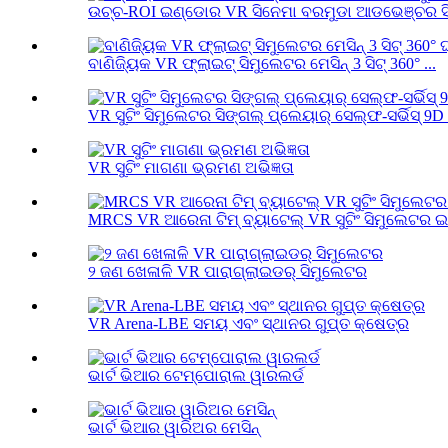
ଉଚ୍ଚ-ROI ଇଣ୍ଡୋର VR ସିନେମା ବରମୁଡା ଆଡଭେଞ୍ଚର ସି
ବାଣିଜ୍ୟିକ VR ଫ୍ଲାଇଟ୍ ସିମୁଲେଟର ମେସିନ୍ 3 ସିଟ୍ 360° ...
VR ସୁଟିଂ ସିମୁଲେଟର ସିଙ୍ଗଲ୍ ପ୍ଲେୟାର୍ ସେଲ୍ଫ-ସର୍ଭିସ୍ 9D .
VR ସୁଟିଂ ମାଗଣା ଭ୍ରମଣ ଅଭିଜ୍ଞତା
MRCS VR ଆରେନା ଟିମ୍ ବ୍ୟାଟେଲ୍ VR ସୁଟିଂ ସିମୁଲେଟର ଇ
୨ ଜଣ ଖେଳାଳି VR ପାରାଗ୍ଲାଇଡର୍ ସିମୁଲେଟର
VR Arena-LBE ସମୟ ଏବଂ ସ୍ଥାନର ଗୁପ୍ତ କ୍ଷେତ୍ର
ଭାର୍ଟ ଭିଆର ଟେମ୍ପୋରାଲ ୱାରଲର୍ଡ
ଭାର୍ଟ ଭିଆର ୱାରିଅର ମେସିନ୍