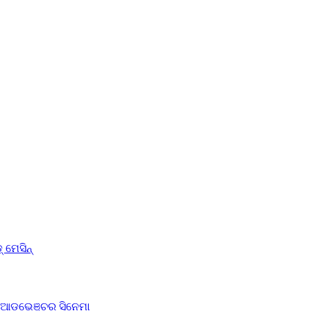
୍ ମେସିନ୍