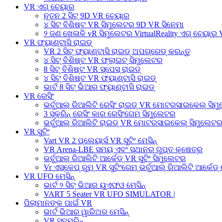
VR ଏଗ୍ ଚେୟାର
ନୂତନ 2 ସିଟ୍ 9D VR ଚେୟାର
୪ ସିଟ୍ ବିଶିଷ୍ଟ VR ସିମୁଲେଟର 9D VR ସିନେମା
୨ ଜଣ ଖେଳାଳି vR ସିମୁଲେଟର VirtualReality ଏଗ୍ ଚେୟାର
VR ଫ୍ୟାଣ୍ଟାସି ରାଇଡ୍
VR 2 ସିଟ୍ ଫ୍ୟାଣ୍ଟାସି ରାଇଡ୍ ଅପଗ୍ରେଡ୍ କରନ୍ତୁ
୪ ସିଟ୍ ବିଶିଷ୍ଟ VR ଫ୍ଲାଇଟ୍ ସିମୁଲେଟର
8 ସିଟ୍ ବିଶିଷ୍ଟ VR ସ୍ପେସ୍ ରାଇଡ୍
୪ ସିଟ୍ ବିଶିଷ୍ଟ VR ଫ୍ୟାଣ୍ଟାସି ରାଇଡ୍
ଭାର୍ଟ 8 ସିଟ୍ ଭିଆର ଫ୍ୟାଣ୍ଟାସି ରାଇଡ୍
VR ରେସିଂ
ଭର୍ଚୁଆଲ୍ ରିଆଲିଟି ରେସିଂ ରାଇଡ୍ VR ମୋଟରସାଇକେଲ୍ ସିମ
3 ସ୍କ୍ରିନ୍ ରେସିଂ କାର ରେସିଂଗେମ୍ ସିମୁଲେଟର
ଭର୍ଚୁଆଲ୍ ରିଆଲିଟି ରାଇଡ୍ VR ମୋଟରସାଇକେଲ୍ ସିମୁଲେଟ
VR ସୁଟିଂ
Vart VR 2 ପ୍ଲେୟାର୍ସ VR ସୁଟିଂ ମେସିନ୍
VR Arena-LBE ସମୟ ଏବଂ ସ୍ଥାନର ଗୁପ୍ତ କ୍ଷେତ୍ର
ଭର୍ଚୁଆଲ୍ ରିଆଲିଟି ଆର୍କେଡ୍ VR ସୁଟିଂ ସିମୁଲେଟର
Vr ଏସ୍କେପ୍ ରୁମ୍ VR ସୁଟିଂଗେମ୍ ଭର୍ଚୁଆଲ୍ ରିଆଲିଟି ଆର୍କେଡ୍ 
VR UFO ମେସିନ୍
ଭାର୍ଟ ୨ ସିଟ୍ ଭିଆର ୟୁଏଫଓ ମେସିନ୍
VART 5 Seater VR UFO SIMULATOR |
ପିଲାମାନଙ୍କ ପାଇଁ VR
ଭାର୍ଟ ଭିଆର ୱାରିଅର ମେସିନ୍
VR ସବମରିନ୍