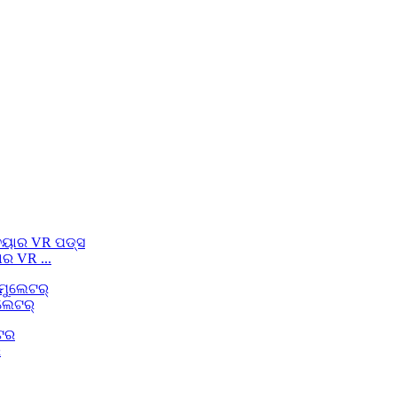
ର VR ...
ୁଲେଟର୍
ର