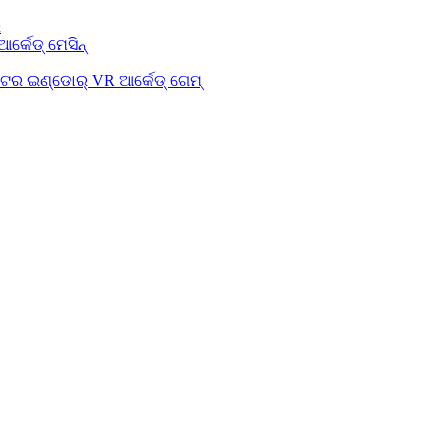
ର
ଆର୍କେଡ୍ ମେସିନ୍
େଟର ଇଣ୍ଡୋର୍ VR ଆର୍କେଡ୍ ଗେମ୍