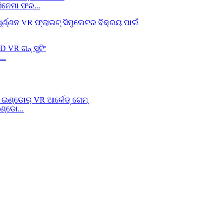
ନେମା ଫର...
..
ଣ୍ଡୋ...