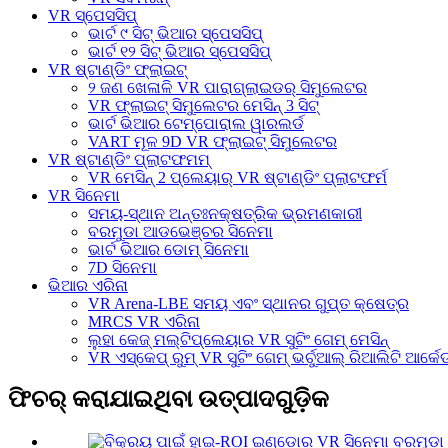
VR ସ୍ପେସସିପ୍
ଭାର୍ଟ ୯ ସିଟ୍ ଭିଆର ସ୍ପେସସିପ୍
ଭାର୍ଟ ୧୨ ସିଟ୍ ଭିଆର ସ୍ପେସସିପ୍
VR ଷ୍ଟାଣ୍ଡିଂ ଫ୍ଲାଇଟ୍
୨ ଜଣ ଖେଳାଳି VR ପାରାଗ୍ଲାଇଡର୍ ସିମୁଲେଟର
VR ଫ୍ଲାଇଟ୍ ସିମୁଲେଟର ମେସିନ୍ 3 ସିଟ୍
ଭାର୍ଟ ଭିଆର ଟେମ୍ପୋରାଲ ୱାରଲର୍ଡ
VART ମୂଳ 9D VR ଫ୍ଲାଇଟ୍ ସିମୁଲେଟର
VR ଷ୍ଟାଣ୍ଡିଂ ପ୍ଲାଟଫମମ୍
VR ମେସିନ୍ 2 ପ୍ଲେୟାର୍ VR ଷ୍ଟାଣ୍ଡିଂ ପ୍ଲାଟଫର୍ମ
VR ସିନେମା
ସମୟ-ସ୍ଥାନ ଅନ୍ତଃନକ୍ଷତ୍ରିକ ଭ୍ରମଣକାରୀ
ବରମୁଡା ଆଡଭେଞ୍ଚର ସିନେମା
ଭାର୍ଟ ଭିଆର ଡୋମ୍ ସିନେମା
7D ସିନେମା
ଭିଆର ଏରିନା
VR Arena-LBE ସମୟ ଏବଂ ସ୍ଥାନର ଗୁପ୍ତ କ୍ଷେତ୍ର
MRCS VR ଏରିନା
ଲୁହା କେଜ୍ ମଲ୍ଟିପ୍ଲେୟାର VR ସୁଟିଂ ଗେମ୍ ମେସିନ୍
VR ଏସ୍କେପ୍ ରୁମ୍ VR ସୁଟିଂ ଗେମ୍ ଭର୍ଚୁଆଲ୍ ରିଆଲିଟି ଆର୍କେଡ
ଫିଚର୍ କରାଯାଇଥିବା ଉତ୍ପାଦଗୁଡ଼ିକ