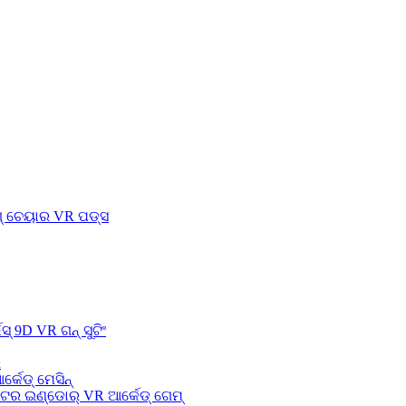
ଗ୍ ଚେୟାର VR ପଡ୍ସ
ସ୍ 9D VR ଗନ୍ ସୁଟିଂ
ର
ର୍କେଡ୍ ମେସିନ୍
େଟର ଇଣ୍ଡୋର୍ VR ଆର୍କେଡ୍ ଗେମ୍