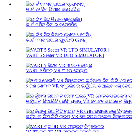
ଭାର୍ଟ ୧୨ ସିଟ୍ ଭିଆର ସ୍ପେସସିପ୍
ଭାର୍ଟ ୯ ସିଟ୍ ଭିଆର ସ୍ପେସସିପ୍
ଭାର୍ଟ ୨ ସିଟ୍ ଭିଆର ୟୁଏଫଓ ମେସିନ୍
VART 5 Seater VR UFO SIMULATOR |
VART ୨ ସିଟର୍ VR ୩୬୦ ଚେୟାର
୨ ଜଣ ଖେଳାଳି VR ସିମୁଲେଟର ଭର୍ଚୁଆଲ୍ ରିଆଲିଟି ଏଗ୍ ଚେୟା
ଭର୍ଚୁଆଲ୍ ରିଆଲିଟି ରେସିଂ ରାଇଡ୍ VR ମୋଟରସାଇକେଲ୍ ସିମ
ଭର୍ଚୁଆଲ୍ ରିଆଲିଟି ରାଇଡ୍ VR ମୋଟରସାଇକେଲ୍ ସିମୁଲେଟ
VART ମୂଳ 9D VR ଫ୍ଲାଇଟ୍ ସିମୁଲେଟର