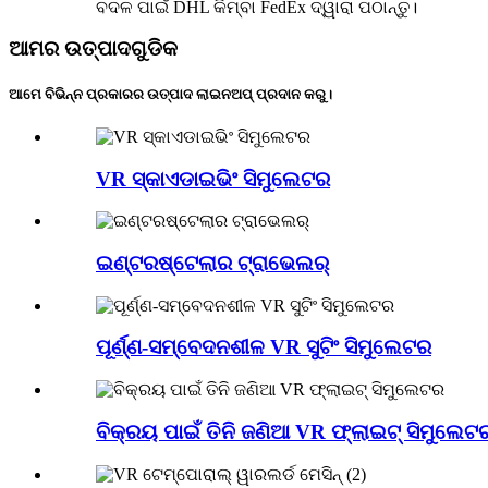
ବଦଳ ପାଇଁ DHL କିମ୍ବା FedEx ଦ୍ୱାରା ପଠାନ୍ତୁ।
ଆମର ଉତ୍ପାଦଗୁଡିକ
ଆମେ ବିଭିନ୍ନ ପ୍ରକାରର ଉତ୍ପାଦ ଲାଇନଅପ୍ ପ୍ରଦାନ କରୁ।
VR ସ୍କାଏଡାଇଭିଂ ସିମୁଲେଟର
ଇଣ୍ଟରଷ୍ଟେଲାର ଟ୍ରାଭେଲର୍
ପୂର୍ଣ୍ଣ-ସମ୍ବେଦନଶୀଳ VR ସୁଟିଂ ସିମୁଲେଟର
ବିକ୍ରୟ ପାଇଁ ତିନି ଜଣିଆ VR ଫ୍ଲାଇଟ୍ ସିମୁଲେଟ