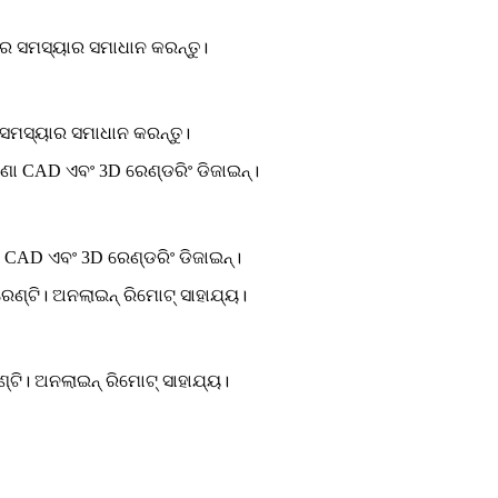
ସମସ୍ୟାର ସମାଧାନ କରନ୍ତୁ।
CAD ଏବଂ 3D ରେଣ୍ଡରିଂ ଡିଜାଇନ୍।
ଟି। ଅନଲାଇନ୍ ରିମୋଟ୍ ସାହାଯ୍ୟ।