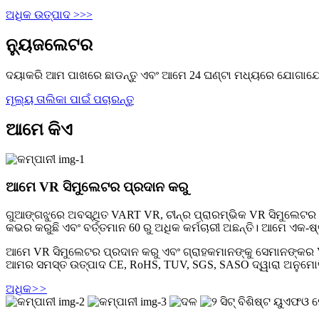
ଅଧିକ ଉତ୍ପାଦ >>>
ନ୍ୟୁଜଲେଟର
ଦୟାକରି ଆମ ପାଖରେ ଛାଡନ୍ତୁ ଏବଂ ଆମେ 24 ଘଣ୍ଟା ମଧ୍ୟରେ ଯୋଗାଯୋ
ମୂଲ୍ୟ ତାଲିକା ପାଇଁ ପଚାରନ୍ତୁ
ଆମେ କିଏ
ଆମେ VR ସିମୁଲେଟର ପ୍ରଦାନ କରୁ
ଗୁଆଙ୍ଗଝୁରେ ଅବସ୍ଥିତ VART VR, ଚୀନ୍‌ର ପ୍ରାରମ୍ଭିକ VR ସିମୁଲେଟର ନ
କଭର କରୁଛି ଏବଂ ବର୍ତ୍ତମାନ 60 ରୁ ଅଧିକ କର୍ମଚାରୀ ଅଛନ୍ତି। ଆମେ ଏକ-ଷ
ଆମେ VR ସିମୁଲେଟର ପ୍ରଦାନ କରୁ ଏବଂ ଗ୍ରାହକମାନଙ୍କୁ ସେମାନଙ୍କର 
ଆମର ସମସ୍ତ ଉତ୍ପାଦ CE, RoHS, TUV, SGS, SASO ଦ୍ୱାରା ଅନୁମୋଦିତ ହ
ଅଧିକ
>>