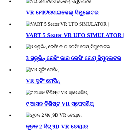
VR ମୋଟରସାଇକେଲ୍ ସିମୁଲେଟର
VART 5 Seater VR UFO SIMULATOR |
3 ସ୍କ୍ରିନ୍ ରେସିଂ କାର ରେସିଂ ଗେମ୍ ସିମୁଲେଟର
VR ସୁଟିଂ ମେସିନ୍
୯ ଆସନ ବିଶିଷ୍ଟ VR ସ୍ପେସଶିପ୍
ନୂତନ 2 ସିଟ୍ 9D VR ଚେୟାର