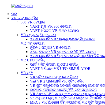
ଘର
VR ଉତ୍ପାଦଗୁଡ଼ିକ
360 VR ଚେୟାର
VART ମୂଳ VR 360 ଚେୟାର
VART ୨ ସିଟର୍ VR ୩୬୦ ଚେୟାର
VR ଫ୍ଲାଇଟ୍ ସିମୁଲେଟର
୨ ଜଣ ଖେଳାଳି VR ପାରାଗ୍ଲାଇଡର୍ ସିମୁଲେଟର
VR ଏଗ୍ ଚେୟାର
ନୂତନ 2 ସିଟ୍ 9D VR ଚେୟାର
୪ ସିଟ୍ ବିଶିଷ୍ଟ VR ସିମୁଲେଟର 9D VR ସିନେମା
୨ ଜଣ ଖେଳାଳି VR ସିମୁଲେଟର ଭର୍ଚୁଆଲ୍ ରିଆଲିଟି ଏ
VR UFO ମେସିନ୍
ଭାର୍ଟ ୨ ସିଟ୍ ଭିଆର ୟୁଏଫଓ ମେସିନ୍
VART 5 Seater VR UFO SIMULATOR |
VR ସୁଟିଂ
VR ସୁଟିଂ ମାଗଣା ଭ୍ରମଣ ଅଭିଜ୍ଞତା
Vart VR 2 ପ୍ଲେୟାର୍ସ VR ସୁଟିଂ ମେସିନ୍
VR ସୁଟିଂ ସିମୁଲେଟର ସିଙ୍ଗଲ୍ ପ୍ଲେୟାର୍ ସେଲ୍ଫ-ସର୍ଭି
ଭର୍ଚୁଆଲ୍ ରିଆଲିଟି ଆର୍କେଡ୍ VR ସୁଟିଂ ସିମୁଲେଟର
VR Arena-LBE ସମୟ ଏବଂ ସ୍ଥାନର ଗୁପ୍ତ କ୍ଷେତ୍
Vr ଏସ୍କେପ୍ ରୁମ୍ VR ସୁଟିଂ ଗେମ୍ ଭର୍ଚୁଆଲ୍ ରିଆଲିଟି ଆ
MRCS VR ଆରେନା ଟିମ୍ ବ୍ୟାଟେଲ୍ VR ସୁଟିଂ ସିମୁଲ