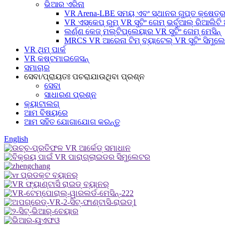
ଭିଆର ଏରିନା
VR Arena-LBE ସମୟ ଏବଂ ସ୍ଥାନର ଗୁପ୍ତ କ୍ଷେତ୍
VR ଏସ୍କେପ୍ ରୁମ୍ VR ସୁଟିଂ ଗେମ୍ ଭର୍ଚୁଆଲ୍ ରିଆଲିଟି 
ଲର୍ଣ୍ଣ କେଜ୍ ମଲ୍ଟିପ୍ଲେୟାର VR ସୁଟିଂ ଗେମ୍ ମେସିନ୍
MRCS VR ଆରେନା ଟିମ୍ ବ୍ୟାଟେଲ୍ VR ସୁଟିଂ ସିମୁଲ
VR ଥିମ୍ ପାର୍କ
VR କଷ୍ଟମାଇଜେସନ୍
ସମାଚାର
ସେବା/ପ୍ରାୟତଃ ପଚରାଯାଉଥିବା ପ୍ରଶ୍ନ
ସେବା
ସାଧାରଣ ପ୍ରଶ୍ନ
କ୍ୟାଟାଲଗ୍
ଆମ ବିଷୟରେ
ଆମ ସହିତ ଯୋଗାଯୋଗ କରନ୍ତୁ
English