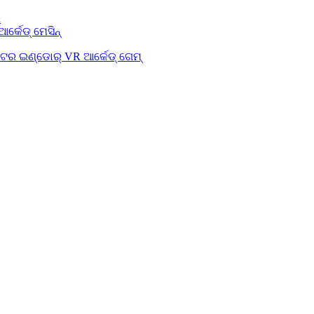
ର
ଆର୍କେଡ୍ ମେସିନ୍
େଟର ଇଣ୍ଡୋର୍ VR ଆର୍କେଡ୍ ଗେମ୍