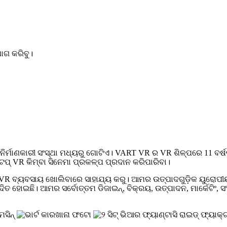
ଗ କରିବୁ।
ିର୍ମାଣକାରୀ ସଂସ୍ଥା ମଧ୍ୟରୁ ଗୋଟିଏ। VART VR ର VR ଶିଳ୍ପରେ 11 ବର୍ଷର
୍ଟପ୍ VR କିମ୍ବା ସିନେମା ପ୍ରକଳ୍ପ ପ୍ରଦାନ କରିପାରିବା।
VR ବ୍ୟବସାୟ ଖୋଲିବାରେ ସାହାଯ୍ୟ କରୁ। ଆମର ଉତ୍ପାଦଗୁଡ଼ିକ ୟୁରୋପୀୟ
ୋଇଛି। ଆମର ସର୍ବୋତ୍ତମ ଡିଜାଇନ୍, ବିକ୍ରୟ, ଉତ୍ପାଦନ, ମାର୍କେଟିଂ, ସଂସ୍