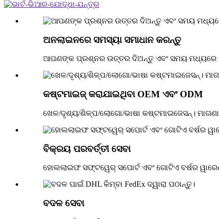
ଅନଲାଇନରେ ସମସ୍ୟା ସମାଧାନ କରନ୍ତୁ
ଆପଣଙ୍କ ପ୍ରଶ୍ନର ଉତ୍ତର ଦିଅନ୍ତୁ ଏବଂ ସମୟ ମଧ୍ୟରେ 
କଷ୍ଟମାଇଜ୍ କରାଯାଇଥିବା OEM ଏବଂ ODM
ଖେଳ/ଦୃଶ୍ୟ/ଶିଳ୍ପ/ଲୋଗୋ/ଭାଷା କଷ୍ଟମାଇଜେସନ୍। ମାଗଣା 
ବିକ୍ରୟ ପରବର୍ତ୍ତୀ ସେବା
ହୋଲଲାଇଫ ସଫ୍ଟୱେର୍ ସପୋର୍ଟ ଏବଂ ଗୋଟିଏ ବର୍ଷର ୱାରେଣ୍
ବଦଳ ସେବା