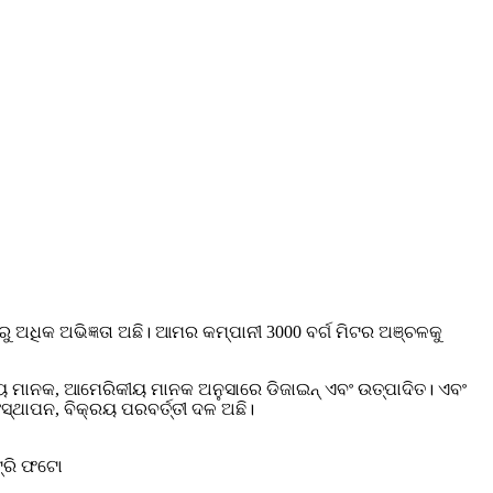
ୁ ଅଧିକ ଅଭିଜ୍ଞତା ଅଛି। ଆମର କମ୍ପାନୀ 3000 ବର୍ଗ ମିଟର ଅଞ୍ଚଳକୁ
 ମାନକ, ଆମେରିକୀୟ ମାନକ ଅନୁସାରେ ଡିଜାଇନ୍ ଏବଂ ଉତ୍ପାଦିତ। ଏବଂ
ଥାପନ, ​​ବିକ୍ରୟ ପରବର୍ତ୍ତୀ ଦଳ ଅଛି।