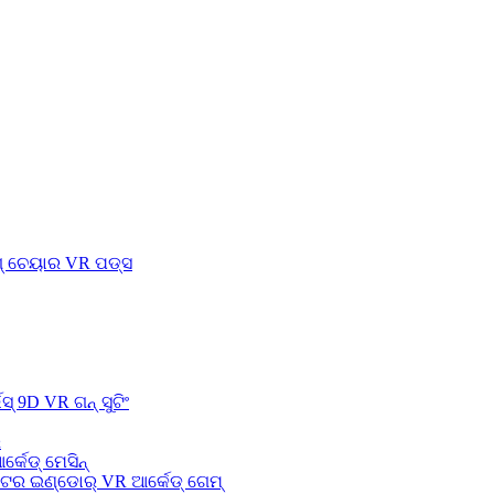
ଗ୍ ଚେୟାର VR ପଡ୍ସ
ସ୍ 9D VR ଗନ୍ ସୁଟିଂ
ର
ର୍କେଡ୍ ମେସିନ୍
େଟର ଇଣ୍ଡୋର୍ VR ଆର୍କେଡ୍ ଗେମ୍