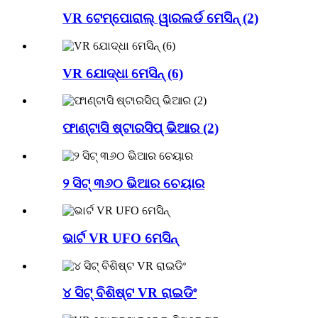
VR ଟେମ୍ପୋରାଲ୍ ୱାରଲର୍ଡ ମେସିନ୍ (2)
VR ଯୋଦ୍ଧା ମେସିନ୍ (6)
ଫାଣ୍ଟାସି ଷ୍ଟାରସିପ୍ ଭିଆର (2)
୨ ସିଟ୍ ୩୬୦ ଭିଆର ଚେୟାର
ଭାର୍ଟ VR UFO ମେସିନ୍
୪ ସିଟ୍ ବିଶିଷ୍ଟ VR ରାଇଡିଂ