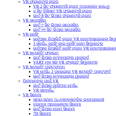
VR ଫ୍ୟାଣ୍ଟାସି ରାଇଡ୍
VR 2 ସିଟ୍ ଫ୍ୟାଣ୍ଟାସି ରାଇଡ୍ ଅପଗ୍ରେଡ୍ କରନ୍ତୁ
୪ ସିଟ୍ ବିଶିଷ୍ଟ VR ଫ୍ୟାଣ୍ଟାସି ରାଇଡ୍
ଭାର୍ଟ 8 ସିଟ୍ ଭିଆର ଫ୍ୟାଣ୍ଟାସି ରାଇଡ୍
VR ସ୍ପେସସିପ୍
ଭାର୍ଟ ୯ ସିଟ୍ ଭିଆର ସ୍ପେସସିପ୍
ଭାର୍ଟ ୧୨ ସିଟ୍ ଭିଆର ସ୍ପେସସିପ୍
VR ରେସିଂ
ଭର୍ଚୁଆଲ୍ ରିଆଲିଟି ରାଇଡ୍ VR ମୋଟରସାଇକେଲ୍ ସି
3 ସ୍କ୍ରିନ୍ ରେସିଂ କାର ରେସିଂ ଗେମ୍ ସିମୁଲେଟର
ଭର୍ଚୁଆଲ୍ ରିଆଲିଟି ରେସିଂ ରାଇଡ୍ VR ମୋଟରସାଇକେଲ
VR ଷ୍ଟାଣ୍ଡିଂ ଫ୍ଲାଇଟ୍
ଭାର୍ଟ ଭିଆର ଟେମ୍ପୋରାଲ ୱାରଲର୍ଡ
VART ମୂଳ 9D VR ଫ୍ଲାଇଟ୍ ସିମୁଲେଟର
VR ଷ୍ଟାଣ୍ଡିଂ ପ୍ଲାଟଫମମ୍
VR ମେସିନ୍ 2 ପ୍ଲେୟାର୍ VR ଷ୍ଟାଣ୍ଡିଂ ପ୍ଲାଟଫର୍ମ
ଭାର୍ଟ ଭିଆର ଟେମ୍ପୋରାଲ ୱାରଲର୍ଡ
ପିଲାମାନଙ୍କ ପାଇଁ VR
ଭାର୍ଟ ଭିଆର ୱାରିଅର ମେସିନ୍
VR ସବମରିନ୍
VR ସିନେମା
ସମୟ-ସ୍ଥାନ ଅନ୍ତଃନକ୍ଷତ୍ରିକ ଭ୍ରମଣକାରୀ
ବରମୁଡା ଆଡଭେଞ୍ଚର ସିନେମା
ଭାର୍ଟ ଭିଆର ଡୋମ୍ ସିନେମା
7D ସିନେମା